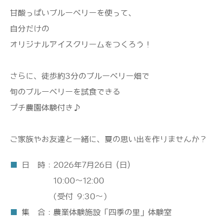
甘酸っぱいブルーベリーを使って、
自分だけの
​オリジナルアイスクリームをつくろう！
さらに、徒歩約3分のブルーベリー畑で
旬のブルーベリーを試食できる
プチ農園体験付き♪
ご家族やお友達と一緒に、夏の思い出を作りませんか？
■
日 時：2026年7月26日 (日)
​ 10:00～12:00
（受付 9:30～）
■
集 合：農業体験施設「四季の里」体験室