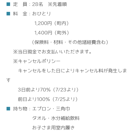
■
定 員：28名 ※先着順
■
料 金：おひとり
1,200円（町内）
1,400円（町外）
（保険料・材料・その他諸経費含む）
※当日現金でお支払いいただきます。
※キャンセルポリシー
キャンセルをした日によりキャンセル料が発生しま
す
3日前より70％（7/23より）
前日より100％（7/25より）
■
持ち物：エプロン・三角巾
タオル・水分補給飲料
お子さま用室内履き