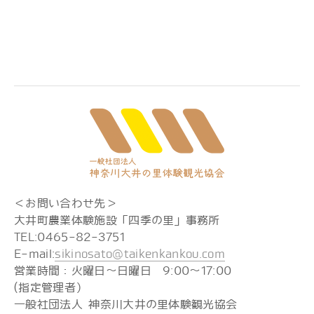
＜お問い合わせ先＞
大井町農業体験施設「四季の里」事務所
TEL:0465-82-3751
E-mail:
sikinosato@taikenkankou.com
営業時間：火曜日～日曜日 9:00～17:00
(指定管理者）
一般社団法人 神奈川大井の里体験観光協会