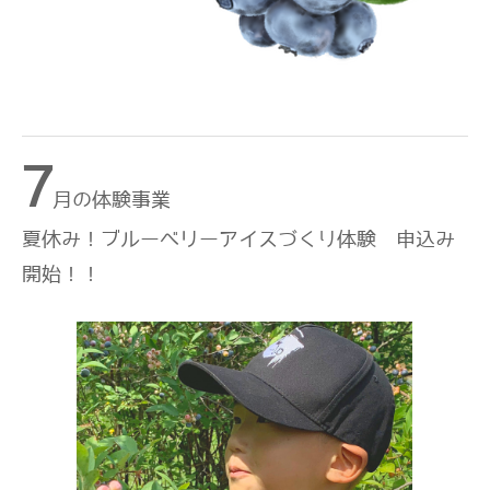
7
月の体験事業
​夏休み！ブルーベリーアイスづくり体験 申込み
開始！！