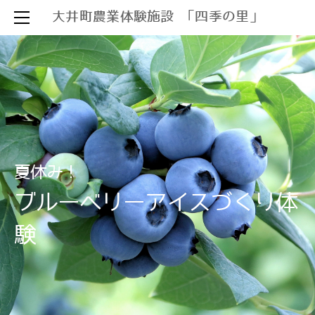
HOME
大井町農業体験施設 「四季の里」
体験事業
体験事業-2023
2023年07月 体験事業
体験事業-2024
2023年08月 体験事業
2024年01月 体験事業
体験事業-2025
2023年09月 体験事業
2024年02月 体験事業
2025年01月 体験事業
2023年10月 体験事業
2024年03月 体験事業
2025年02月 体験事業
夏休み！
2023年11月 体験事業
2024年04月 体験事業
2025年03月 体験事業
ブルーベリーアイスづくり体
2023年12月 体験事業
2024年05月 体験事業
2025年04月 体験事業
2024年06月 体験事業
2025年05月 体験事業
験
2024年07月 体験事業
2025年06月 体験事業
2024年08月 体験事業
2025年07月 体験事業
2024年09月 体験事業
2025年08月 体験事業