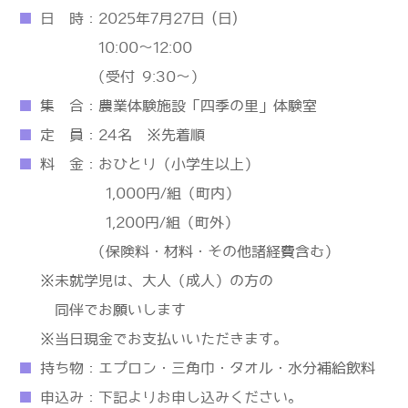
■
日 時：2025年7月27日 (日)
​ 10:00～12:00
（受付 9:30～）
■
集 合：農業体験施設「四季の里」体験室
■
定 員：24名 ※先着順
■
料 金：おひとり（小学生以上）
1,000円/組（町内）
1,200円/組（町外）
（保険料・材料・その他諸経費含む）
※未就学児は、大人（成人）の方の
同伴でお願いします
※当日現金でお支払いいただきます。
■
持ち物：エプロン・三角巾・タオル・水分補給飲料
■
申込み：下記よりお申し込みください。