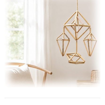
2024年10月 体験事業
2025年09月 体験事業
2024年11月 体験事業
2025年10月 体験事業
2024年12月 体験事業
2025年11月 体験事業
2025年12月 体験事業