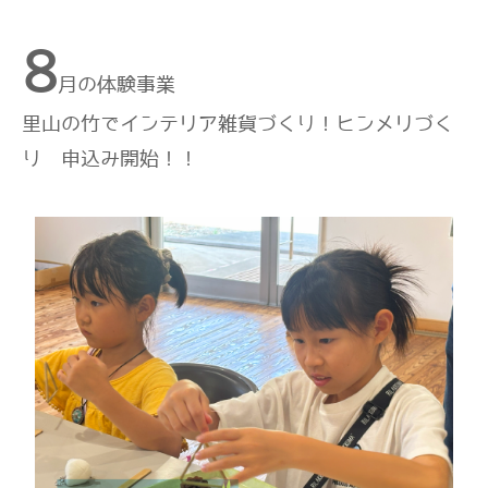
8
月の体験事業
​里山の竹でインテリア雑貨づくり！ヒンメリづく
り 申込み開始！！